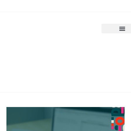
o
conteúdo