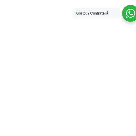
Gostou?
Contrate já
Agência
Serviços
Soluções
Equipe
Trabalhos