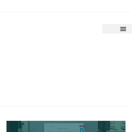
o
conteúdo