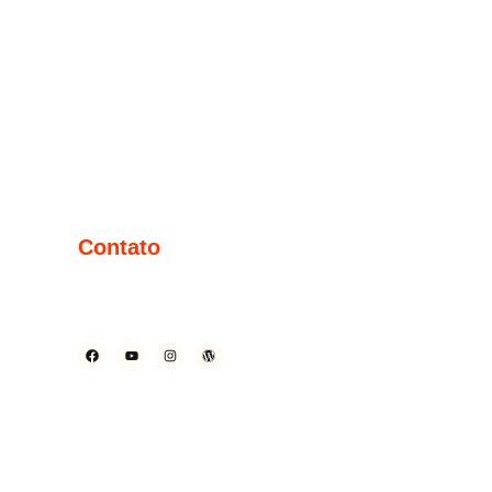
Contato
(71) 9 9314.0042
contato@dinocomunicacao.com.br