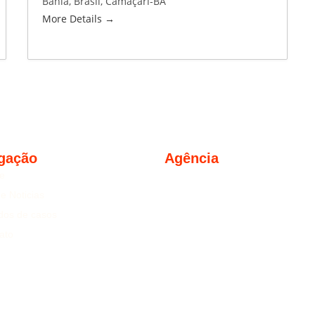
Bahia
Brasil
Camaçari-BA
More Details
gação
Agência
Serviços
e
Soluções
 e Noticias
Equipe
dos de casos
Trabalhos
ato