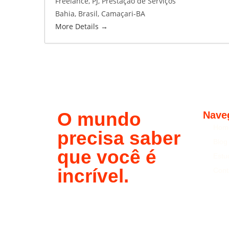
Freelance
PJ
Prestação de Serviços
Bahia
Brasil
Camaçari-BA
More Details
O mundo
Nave
Hom
precisa saber
Blog
que você é
Estu
incrível.
Cont
Fazer cotação